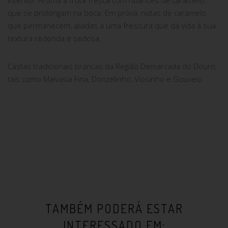
intenso. Aroma a fruta fresca com nuances de caramelo,
que se prolongam na boca. Em prova, notas de caramelo
que permanecem, aliadas a uma frescura que dá vida à sua
textura redonda e sedosa.
Castas tradicionais brancas da Região Demarcada do Douro,
tais como Malvasia Fina, Donzelinho, Viosinho e Gouveio.
TAMBÉM PODERÁ ESTAR
INTERESSADO EM: