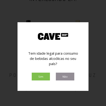
Tem idade legal para consumo
de bebidas alcoólicas no seu
país?
PORTO CRUZ
PORTO CRUZ
Sim
Não
TAWNY
WHITE
8,90€
8,90€