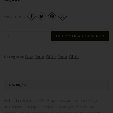
Partilhar em:
Categoria:
Cruz
,
Porto
,
White
,
Porto
,
White
DESCRIÇÃO:
Vinho da colheita de 2009, que passou por um estágio
prolongado em pipas de madeira antigas. Cor âmbar