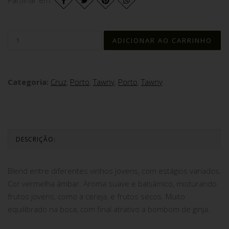
Partilhar em:
Categoria:
Cruz
,
Porto
,
Tawny
,
Porto
,
Tawny
DESCRIÇÃO:
Blend entre diferentes vinhos jovens, com estágios variados.
Cor vermelha âmbar. Aroma suave e balsâmico, misturando
frutos jovens, como a cereja, e frutos secos. Muito
equilibrado na boca, com final atrativo a bombom de ginja.