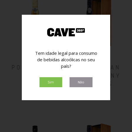
Tem idade legal para consumo
de bebidas alcoólicas no seu
país?
PORTO CRUZ
PORTO GRAN
WHITE
CRUZ TAWNY
30 ANOS
Sim
Não
8,90€
80,00€