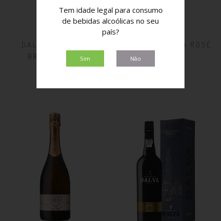
Tem idade legal para consumo
de bebidas alcoólicas no seu
país?
DALVA COLHEITA
DALVA COLHEITA ROSÉ
BRANCO 2025
2023
Sim
Não
6,50€
6,50€