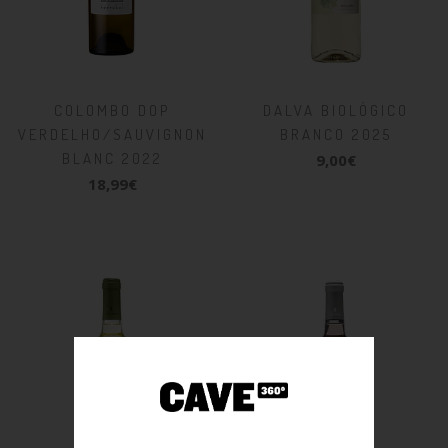
COLOMBO DOP
DALVA BIOLÓGICO
VERDELHO/SAUVIGNON
BRANCO 2025
BLANC 2022
9,00€
18,99€