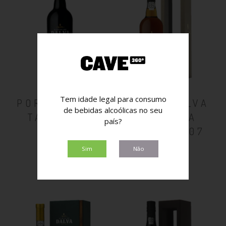
Tem idade legal para consumo
PORTO DALVA
PORTO DALVA
de bebidas alcoólicas no seu
TAWNY 20
COLHEITA
país?
ANOS
WHITE 2007
50,00€
45,00€
Sim
Não