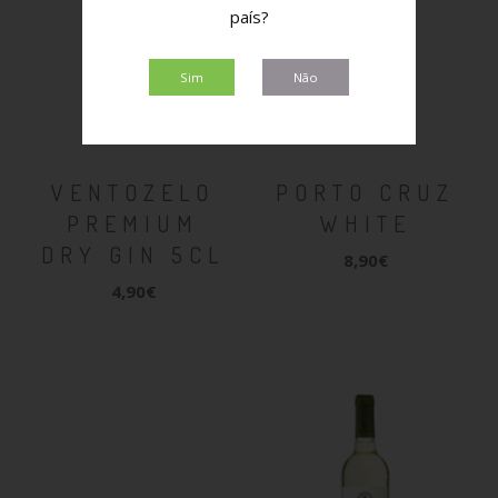
país?
Sim
Não
VENTOZELO
PORTO CRUZ
PREMIUM
WHITE
DRY GIN 5CL
8,90€
4,90€