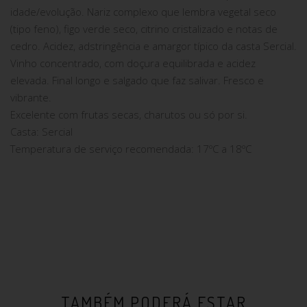
idade/evolução. Nariz complexo que lembra vegetal seco
(tipo feno), figo verde seco, citrino cristalizado e notas de
cedro. Acidez, adstringência e amargor típico da casta Sercial.
Vinho concentrado, com doçura equilibrada e acidez
elevada. Final longo e salgado que faz salivar. Fresco e
vibrante.
Excelente com frutas secas, charutos ou só por si.
Casta: Sercial
Temperatura de serviço recomendada: 17ºC a 18ºC
TAMBÉM PODERÁ ESTAR