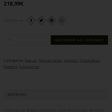
218,99€
Partilhar em:
Categoria:
Marcas
,
Tipo de Vinho
,
Justino's
,
Frasqueiras
,
Madeira
,
Frasqueiras
DESCRIÇÃO:
Vinho de cor âmbar com notas esverdeadas que denotam