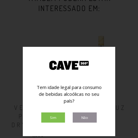
INTERESSADO EM:
Tem idade legal para consumo
de bebidas alcoólicas no seu
país?
VENTOZELO
PORTO CRUZ
PREMIUM
WHITE
Sim
Não
DRY GIN 5CL
8,90€
4,90€