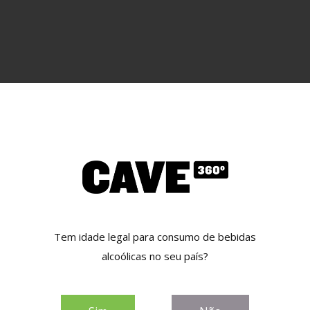
Tem idade legal para consumo de bebidas
alcoólicas no seu país?
RTO CRUZ WHITE
PORTO CRUZ 