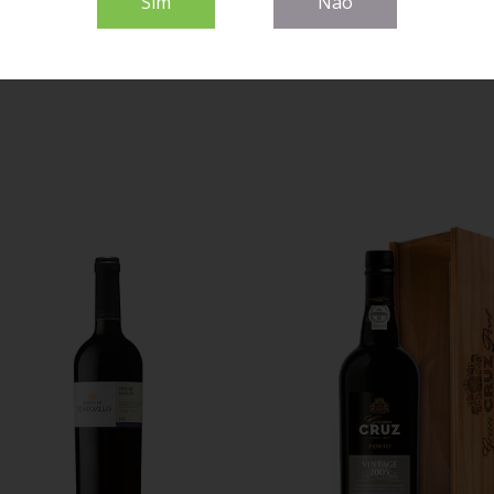
Sim
Não
5CL
8,90€
2,00€