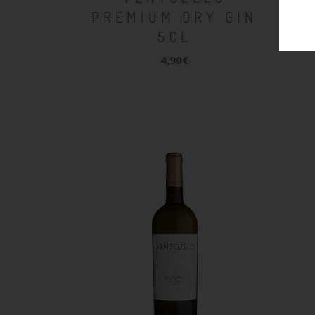
PREMIUM DRY GIN
5CL
4,90€