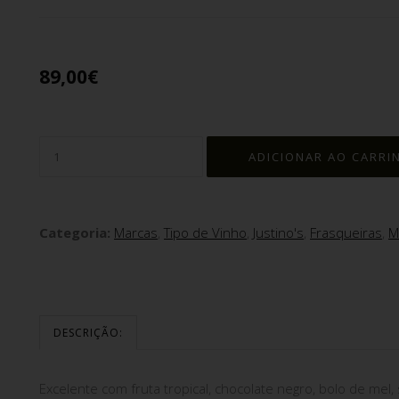
89,00€
Categoria:
Marcas
,
Tipo de Vinho
,
Justino's
,
Frasqueiras
,
M
DESCRIÇÃO:
Excelente com fruta tropical, chocolate negro, bolo de mel,