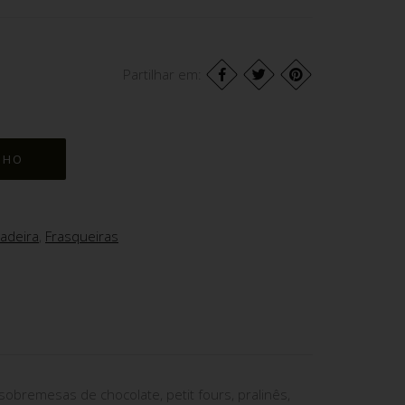
Partilhar em:
adeira
,
Frasqueiras
 sobremesas de chocolate, petit fours, pralinês,